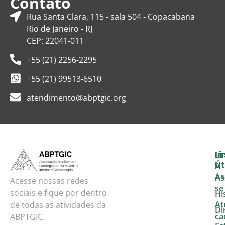
Contato
Rua Santa Clara, 115 - sala 504 - Copacabana
Rio de Janeiro - RJ
CEP: 22041-011
+55 (21) 2256-2295
+55 (21) 99513-6510
atendimento@abptgic.org
In
Li
Út
A
As
As
Acesse nossas redes
se
sociais e fique por dentro
Hi
At
de todas as atividades da
Di
ca
ABPTGIC.