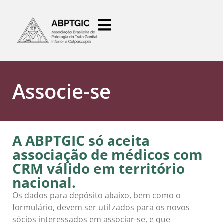
o
conteúdo
Associe-se
A ABPTGIC só aceita
associação de médicos com
CRM válido em território
nacional.
Os dados para depósito abaixo, bem como o
formulário, devem ser utilizados para os novos
sócios interessados em associar-se, e que