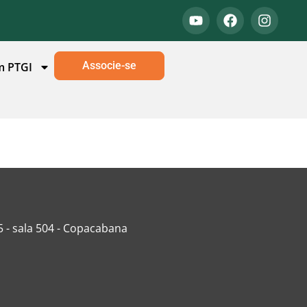
Associe-se
m PTGI
5 - sala 504 - Copacabana