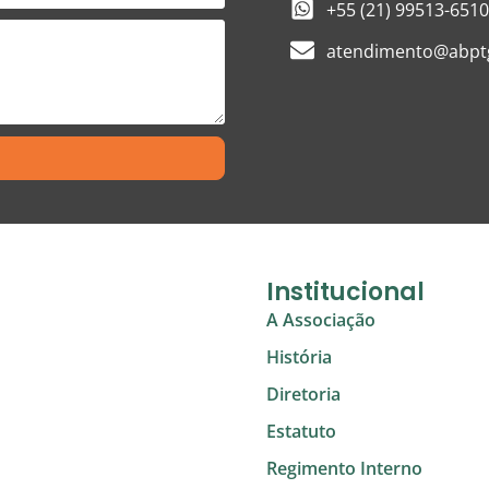
+55 (21) 99513-6510
atendimento@abptg
Institucional
A Associação
História
Diretoria
Estatuto
Regimento Interno