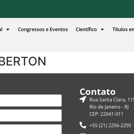
al
Congressos e Eventos
Científico
Títulos e
LBERTON
Contato
Rua Santa Clara, 11
Rio de Janeiro - RJ
CEP: 22041-011
+55 (21) 2256-2295