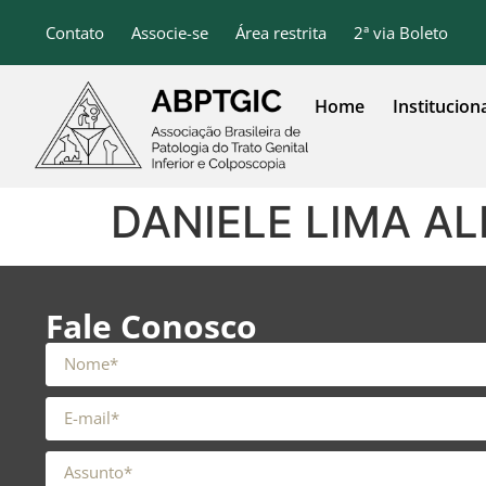
o
conteúdo
Contato
Associe-se
Área restrita
2ª via Boleto
Home
Institucion
DANIELE LIMA A
Fale Conosco