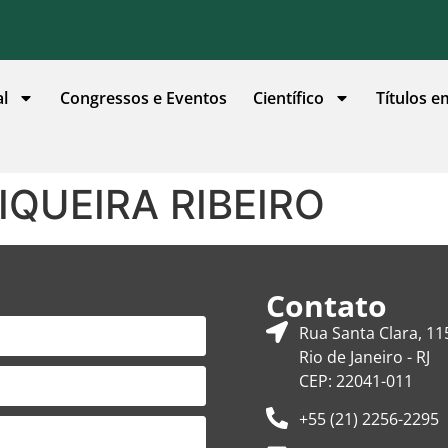
al
Congressos e Eventos
Científico
Títulos e
IQUEIRA RIBEIRO
Contato
Rua Santa Clara, 11
Rio de Janeiro - RJ
CEP: 22041-011
+55 (21) 2256-2295