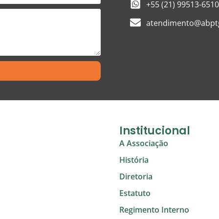
+55 (21) 99513-6510
atendimento@abptg
Institucional
A Associação
História
Diretoria
Estatuto
Regimento Interno