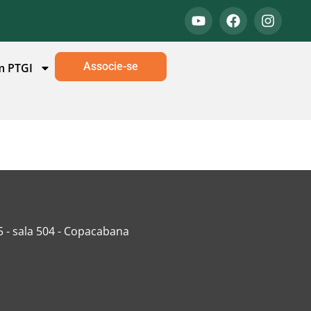
Associe-se
m PTGI
5 - sala 504 - Copacabana