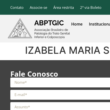
o
conteúdo
Contato
Associe-se
Área restrita
2ª via Boleto
Home
Institucion
IZABELA MARIA S
Fale Conosco