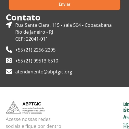
Enviar
Contato
Rua Santa Clara, 115 - sala 504 - Copacabana
Rio de Janeiro - RJ
CEP: 22041-011
+55 (21) 2256-2295
+55 (21) 99513-6510
atendimento@abptgic.org
In
Li
Út
A
As
As
Acesse nossas redes
se
sociais e fique por dentro
Hi