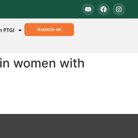
Associe-se
m PTGI
 in women with