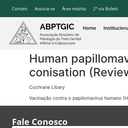
o
conteúdo
Contato
Associe-se
Área restrita
2ª via Boleto
Home
Institucion
Human papillomav
conisation (Revie
Cochrane Libary
Vacinação contra o papilomavírus humano (
Fale Conosco