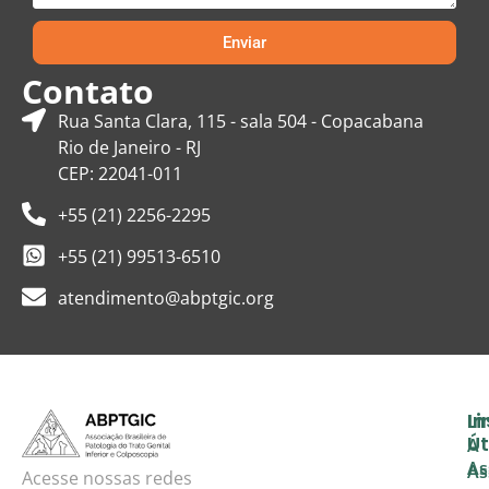
Enviar
Contato
Rua Santa Clara, 115 - sala 504 - Copacabana
Rio de Janeiro - RJ
CEP: 22041-011
+55 (21) 2256-2295
+55 (21) 99513-6510
atendimento@abptgic.org
In
Li
Út
A
As
As
Acesse nossas redes