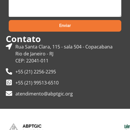
Enviar
Contato
Rua Santa Clara, 115 - sala 504 - Copacabana
Rio de Janeiro - RJ
CEP: 22041-011
+55 (21) 2256-2295
+55 (21) 99513-6510
atendimento@abptgic.org
In
Li