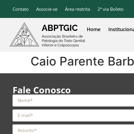
o
conteúdo
Contato
Associe-se
Área restrita
2ª via Boleto
Home
Institucion
Caio Parente Bar
Fale Conosco