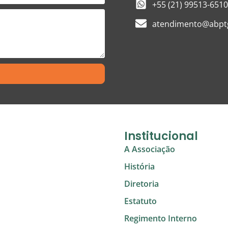
+55 (21) 99513-6510
atendimento@abptg
Institucional
A Associação
História
Diretoria
Estatuto
Regimento Interno