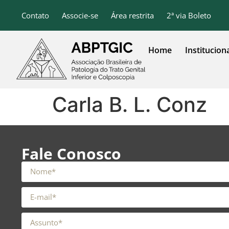
o
conteúdo
Contato
Associe-se
Área restrita
2ª via Boleto
Home
Institucion
Carla B. L. Conz
Fale Conosco