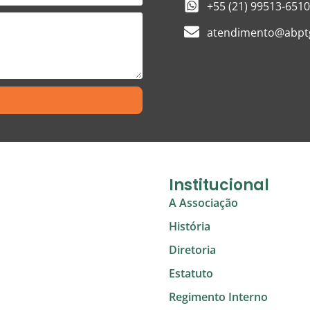
+55 (21) 99513-6510
atendimento@abptg
Institucional
A Associação
História
Diretoria
Estatuto
Regimento Interno