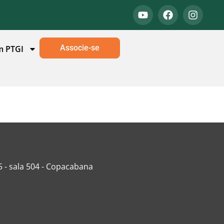
Associe-se
m PTGI
5 - sala 504 - Copacabana