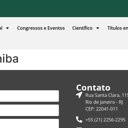
al
Congressos e Eventos
Científico
Títulos e
hiba
Contato
Rua Santa Clara, 11
Rio de Janeiro - RJ
CEP: 22041-011
+55 (21) 2256-2295