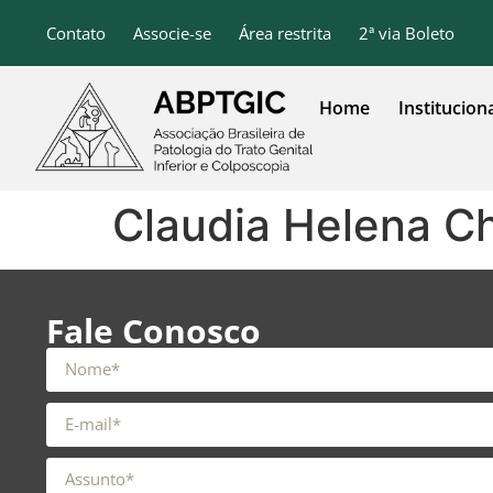
o
conteúdo
Contato
Associe-se
Área restrita
2ª via Boleto
Home
Institucion
Claudia Helena C
Fale Conosco