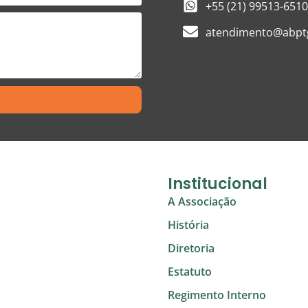
+55 (21) 99513-6510
atendimento@abptg
Institucional
A Associação
História
Diretoria
Estatuto
Regimento Interno