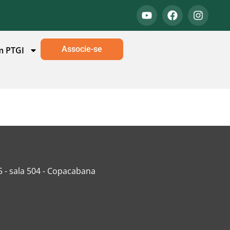
Associe-se
m PTGI
5 - sala 504 - Copacabana