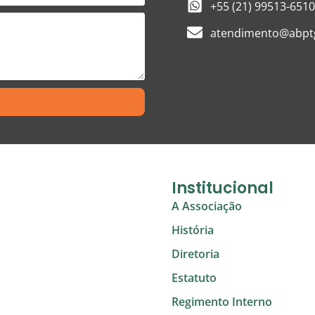
+55 (21) 99513-6510
atendimento@abptg
Institucional
A Associação
História
Diretoria
Estatuto
Regimento Interno