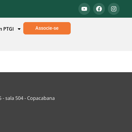
Associe-se
m PTGI
5 - sala 504 - Copacabana