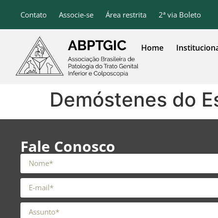
o
conteúdo
Contato
Associe-se
Área restrita
2ª via Boleto
Home
Institucion
Demóstenes do Es
Fale Conosco