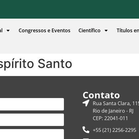
al
Congressos e Eventos
Científico
Títulos e
pírito Santo
Contato
Rua Santa Clara, 11
Rio de Janeiro - RJ
CEP: 22041-011
+55 (21) 2256-2295