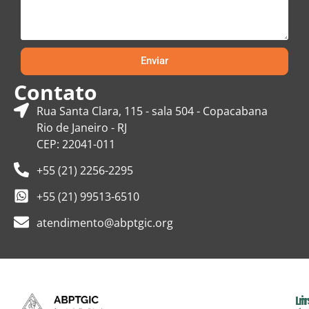
Enviar
Contato
Rua Santa Clara, 115 - sala 504 - Copacabana
Rio de Janeiro - RJ
CEP: 22041-011
+55 (21) 2256-2295
+55 (21) 99513-6510
atendimento@abptgic.org
In
Li