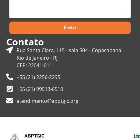
Enviar
Contato
Rua Santa Clara, 115 - sala 504 - Copacabana
Rio de Janeiro - RJ
CEP: 22041-011
+55 (21) 2256-2295
+55 (21) 99513-6510
atendimento@abptgic.org
In
Li