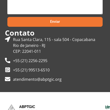
Enviar
Contato
Rua Santa Clara, 115 - sala 504 - Copacabana
Rio de Janeiro - RJ
CEP: 22041-011
+55 (21) 2256-2295
+55 (21) 99513-6510
atendimento@abptgic.org
In
Li