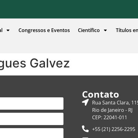
al
Congressos e Eventos
Científico
Títulos e
gues Galvez
Contato
Rua Santa Clara, 11
Rio de Janeiro - RJ
CEP: 22041-011
+55 (21) 2256-2295