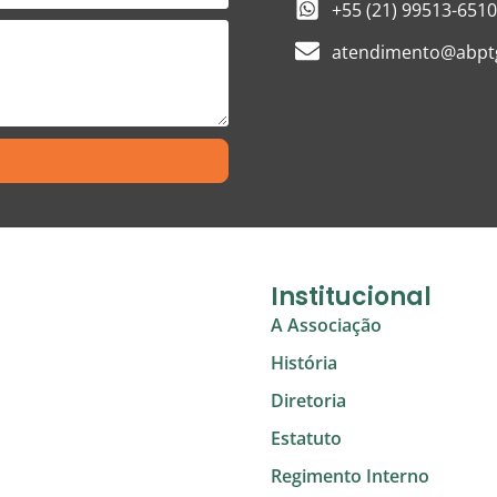
+55 (21) 99513-6510
atendimento@abptg
Institucional
A Associação
História
Diretoria
Estatuto
Regimento Interno