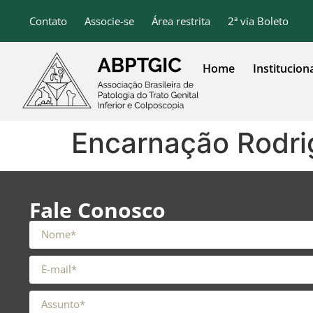
o
conteúdo
Contato
Associe-se
Área restrita
2ª via Boleto
Home
Institucion
Encarnação Rodri
Fale Conosco