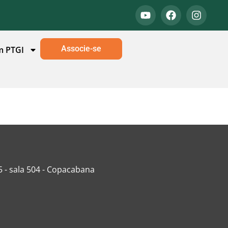
Associe-se
m PTGI
5 - sala 504 - Copacabana