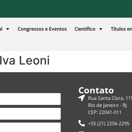
al
Congressos e Eventos
Científico
Títulos e
lva Leoni
Contato
Rua Santa Clara, 11
Rio de Janeiro - RJ
CEP: 22041-011
+55 (21) 2256-2295