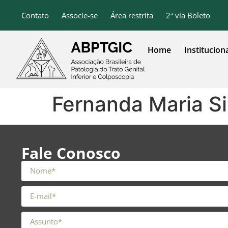
o
conteúdo
Contato
Associe-se
Área restrita
2ª via Boleto
Home
Institucion
Fernanda Maria Si
Fale Conosco