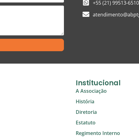
+55 (21) 99513-6510
atendimento@abptg
Institucional
A Associação
História
Diretoria
Estatuto
Regimento Interno