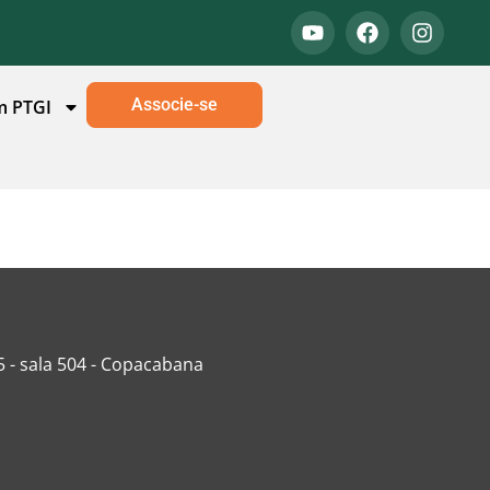
Associe-se
m PTGI
5 - sala 504 - Copacabana