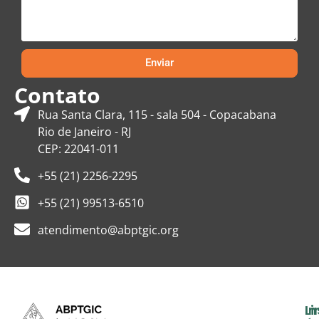
Enviar
Contato
Rua Santa Clara, 115 - sala 504 - Copacabana
Rio de Janeiro - RJ
CEP: 22041-011
+55 (21) 2256-2295
+55 (21) 99513-6510
atendimento@abptgic.org
In
Li