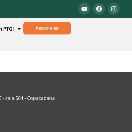
Associe-se
m PTGI
5 - sala 504 - Copacabana