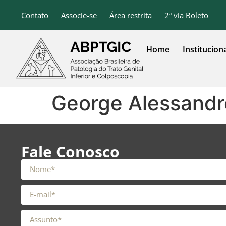
o
conteúdo
Contato
Associe-se
Área restrita
2ª via Boleto
Home
Institucion
George Alessand
Fale Conosco