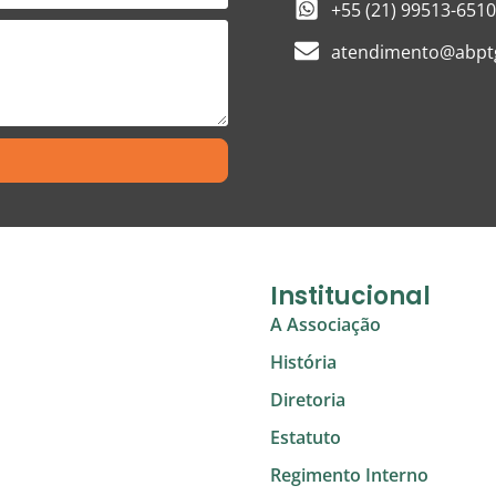
+55 (21) 99513-6510
atendimento@abptg
Institucional
A Associação
História
Diretoria
Estatuto
Regimento Interno