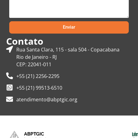
Enviar
Contato
Rua Santa Clara, 115 - sala 504 - Copacabana
Rio de Janeiro - RJ
CEP: 22041-011
+55 (21) 2256-2295
+55 (21) 99513-6510
atendimento@abptgic.org
In
Li