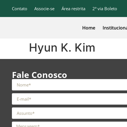
o
conteúdo
Contato
Associe-se
Área restrita
2ª via Boleto
Home
Institucion
Hyun K. Kim
Fale Conosco