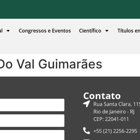
al
Congressos e Eventos
Científico
Títulos e
. Do Val Guimarães
Contato
Rua Santa Clara, 11
Rio de Janeiro - RJ
CEP: 22041-011
+55 (21) 2256-2295