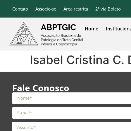
o
conteúdo
Contato
Associe-se
Área restrita
2ª via Boleto
Home
Institucion
Isabel Cristina C
Fale Conosco