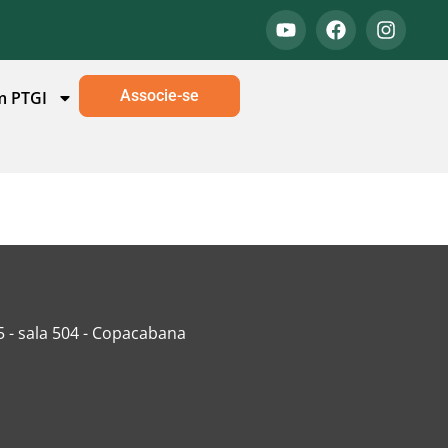
Associe-se
m PTGI
5 - sala 504 - Copacabana