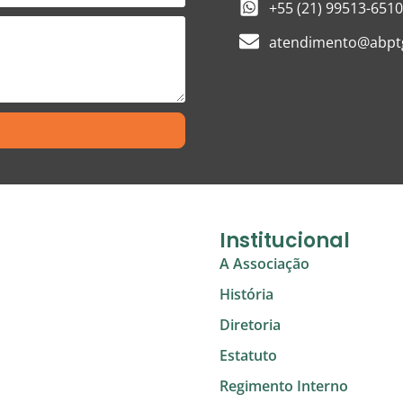
+55 (21) 99513-6510
atendimento@abptg
Institucional
A Associação
História
Diretoria
Estatuto
Regimento Interno