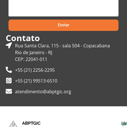
Enviar
Contato
Rua Santa Clara, 115 - sala 504 - Copacabana
Rio de Janeiro - RJ
CEP: 22041-011
+55 (21) 2256-2295
+55 (21) 99513-6510
atendimento@abptgic.org
In
Li