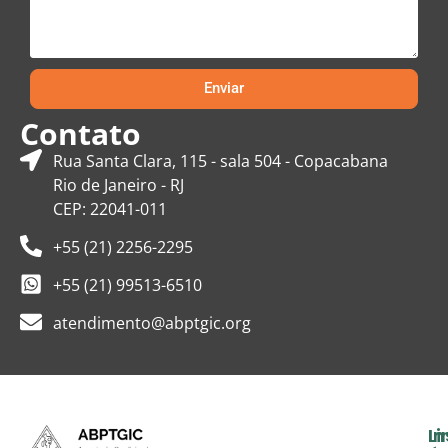
Enviar
Contato
Rua Santa Clara, 115 - sala 504 - Copacabana
Rio de Janeiro - RJ
CEP: 22041-011
+55 (21) 2256-2295
+55 (21) 99513-6510
atendimento@abptgic.org
In
Li