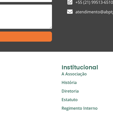
+55 (21) 99513-6510
atendimento@abptg
Institucional
A Associação
História
Diretoria
Estatuto
Regimento Interno