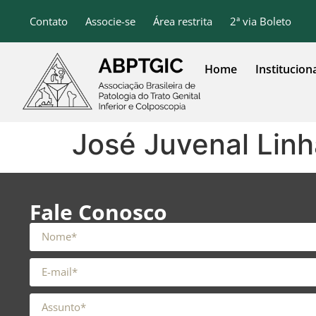
o
conteúdo
Contato
Associe-se
Área restrita
2ª via Boleto
Home
Institucion
José Juvenal Linh
Fale Conosco