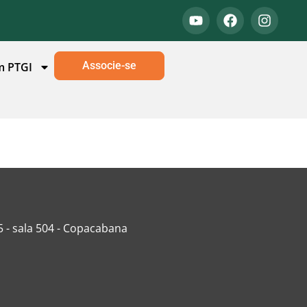
Associe-se
m PTGI
5 - sala 504 - Copacabana