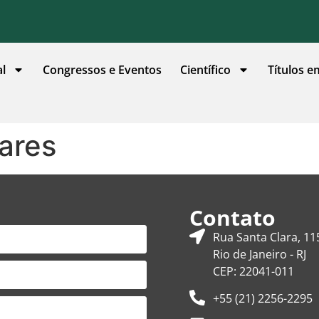
al
Congressos e Eventos
Científico
Títulos e
ares
Contato
Rua Santa Clara, 11
Rio de Janeiro - RJ
CEP: 22041-011
+55 (21) 2256-2295