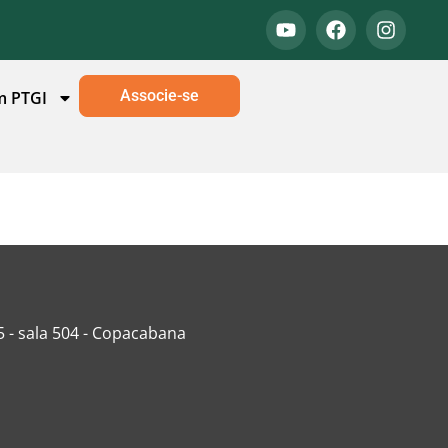
Associe-se
m PTGI
5 - sala 504 - Copacabana