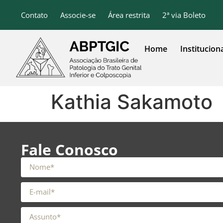
o
conteúdo
Contato
Associe-se
Área restrita
2ª via Boleto
Home
Institucion
Kathia Sakamoto
Fale Conosco