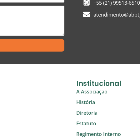
+55 (21) 99513-6510
atendimento@abptg
Institucional
A Associação
História
Diretoria
Estatuto
Regimento Interno