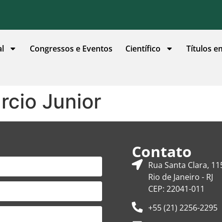
al
Congressos e Eventos
Científico
Títulos e
rcio Junior
Contato
Rua Santa Clara, 11
Rio de Janeiro - RJ
CEP: 22041-011
+55 (21) 2256-2295