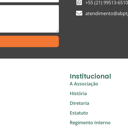
+55 (21) 99513-6510
atendimento@abptg
Institucional
A Associação
História
Diretoria
Estatuto
Regimento Interno