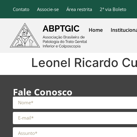
o
conteúdo
Contato
Associe-se
Área restrita
2ª via Boleto
Home
Institucion
Leonel Ricardo Cu
Fale Conosco