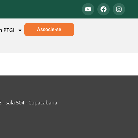
Associe-se
m PTGI
5 - sala 504 - Copacabana