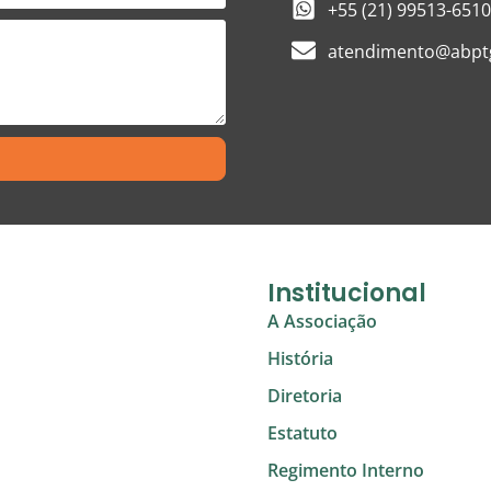
+55 (21) 99513-6510
atendimento@abptg
Institucional
A Associação
História
Diretoria
Estatuto
Regimento Interno