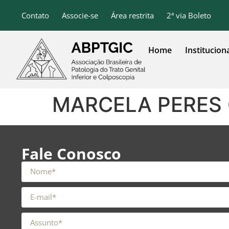
o
conteúdo
Contato
Associe-se
Área restrita
2ª via Boleto
Home
Institucion
MARCELA PERES 
Fale Conosco