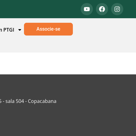
Associe-se
m PTGI
5 - sala 504 - Copacabana