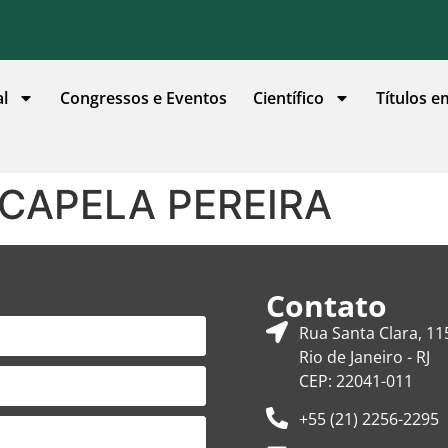
al
Congressos e Eventos
Científico
Títulos e
CAPELA PEREIRA
Contato
Rua Santa Clara, 11
Rio de Janeiro - RJ
CEP: 22041-011
+55 (21) 2256-2295