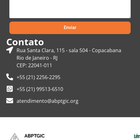
Enviar
Contato
Rua Santa Clara, 115 - sala 504 - Copacabana
Rio de Janeiro - RJ
CEP: 22041-011
+55 (21) 2256-2295
+55 (21) 99513-6510
atendimento@abptgic.org
In
Li