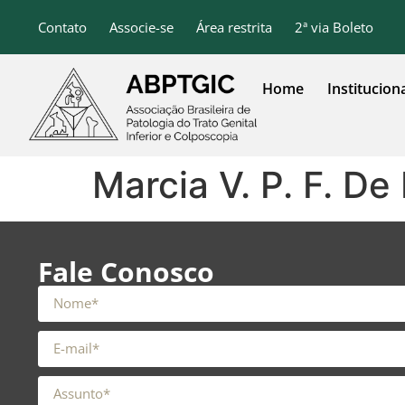
o
conteúdo
Contato
Associe-se
Área restrita
2ª via Boleto
Home
Institucion
Marcia V. P. F. De
Fale Conosco