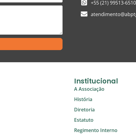
+55 (21) 99513-6510
atendimento@abptg
Institucional
A Associação
História
Diretoria
Estatuto
Regimento Interno