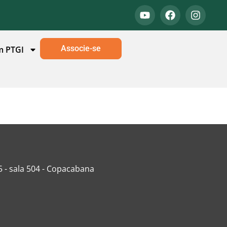
Associe-se
m PTGI
5 - sala 504 - Copacabana