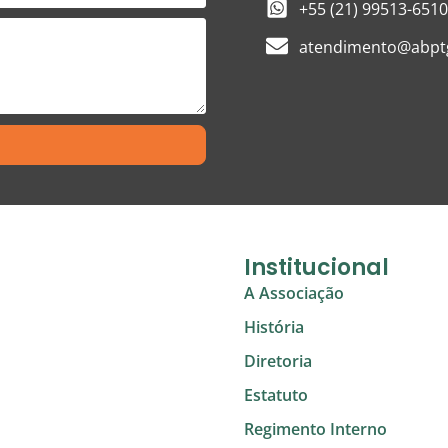
+55 (21) 99513-6510
atendimento@abptg
Institucional
A Associação
História
Diretoria
Estatuto
Regimento Interno