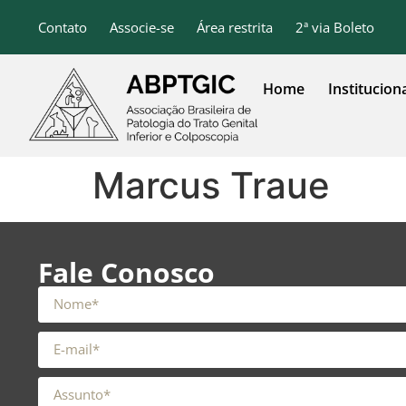
o
conteúdo
Contato
Associe-se
Área restrita
2ª via Boleto
Home
Institucion
Marcus Traue
Fale Conosco