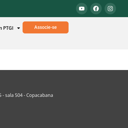
Associe-se
m PTGI
5 - sala 504 - Copacabana