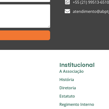
+55 (21) 99513-6510
atendimento@abptg
Institucional
A Associação
História
Diretoria
Estatuto
Regimento Interno