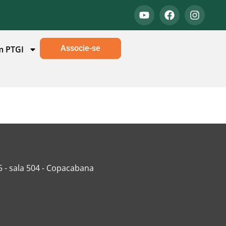
Associe-se
m PTGI
5 - sala 504 - Copacabana