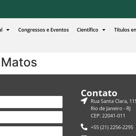
al
Congressos e Eventos
Científico
Títulos e
 Matos
Contato
Rua Santa Clara, 11
Rio de Janeiro - RJ
CEP: 22041-011
+55 (21) 2256-2295