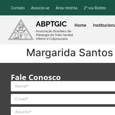
o
conteúdo
Contato
Associe-se
Área restrita
2ª via Boleto
Home
Institucion
Margarida Santos
Fale Conosco