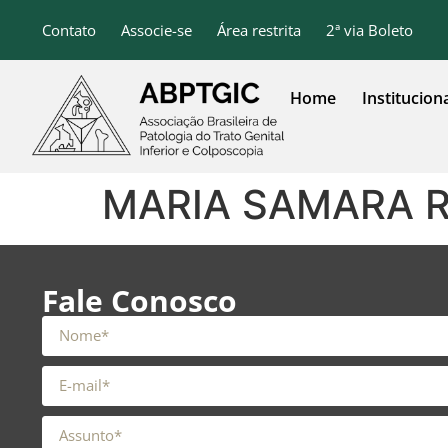
o
conteúdo
Contato
Associe-se
Área restrita
2ª via Boleto
Home
Institucion
MARIA SAMARA R
Fale Conosco