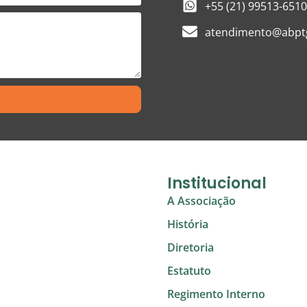
+55 (21) 99513-6510
atendimento@abptg
Institucional
A Associação
História
Diretoria
Estatuto
Regimento Interno