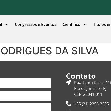
al
Congressos e Eventos
Científico
Títulos e
ODRIGUES DA SILVA
Contato
Rua Santa Clara, 11
Rio de Janeiro - RJ
CEP: 22041-011
+55 (21) 2256-2295