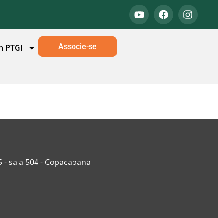
Associe-se
m PTGI
5 - sala 504 - Copacabana