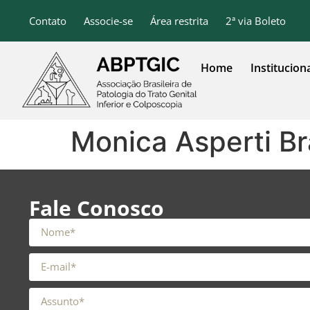
o
conteúdo
Contato
Associe-se
Área restrita
2ª via Boleto
Home
Institucion
Monica Asperti B
Fale Conosco