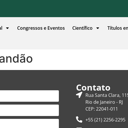
al
Congressos e Eventos
Científico
Títulos e
randão
Contato
Rua Santa Clara, 11
Rio de Janeiro - RJ
CEP: 22041-011
+55 (21) 2256-2295