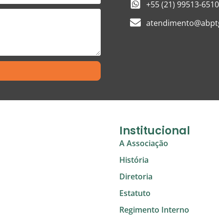
+55 (21) 99513-6510
atendimento@abptg
Institucional
A Associação
História
Diretoria
Estatuto
Regimento Interno