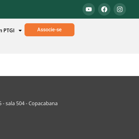
Associe-se
m PTGI
5 - sala 504 - Copacabana