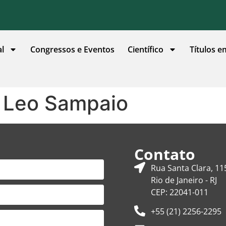
al
Congressos e Eventos
Científico
Títulos e
 Leo Sampaio
Contato
Rua Santa Clara, 11
Rio de Janeiro - RJ
CEP: 22041-011
+55 (21) 2256-2295