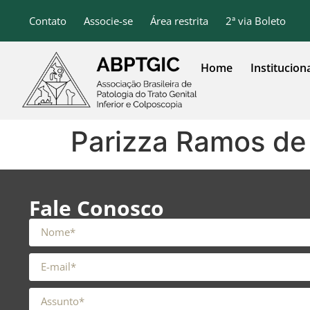
o
conteúdo
Contato
Associe-se
Área restrita
2ª via Boleto
Home
Institucion
Parizza Ramos de
Fale Conosco