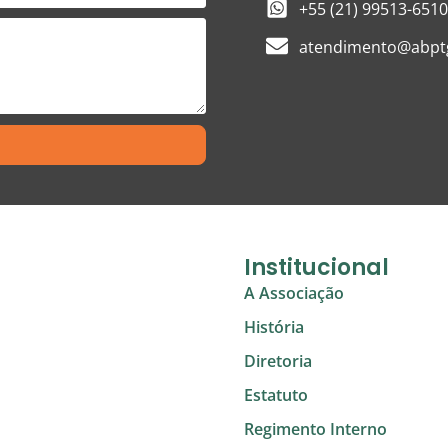
+55 (21) 99513-6510
atendimento@abptg
Institucional
A Associação
História
Diretoria
Estatuto
Regimento Interno