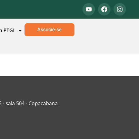
Associe-se
m PTGI
5 - sala 504 - Copacabana