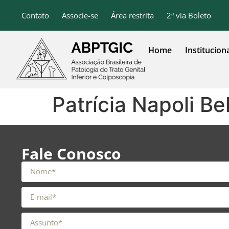
o
conteúdo
Contato
Associe-se
Área restrita
2ª via Boleto
Home
Institucion
Patrícia Napoli Be
Fale Conosco