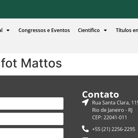
al
Congressos e Eventos
Científico
Títulos e
lfot Mattos
Contato
Rua Santa Clara, 11
Rio de Janeiro - RJ
CEP: 22041-011
+55 (21) 2256-2295