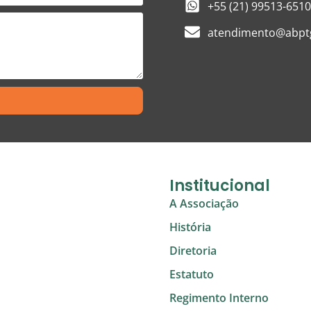
+55 (21) 99513-6510
atendimento@abptg
Institucional
A Associação
História
Diretoria
Estatuto
Regimento Interno