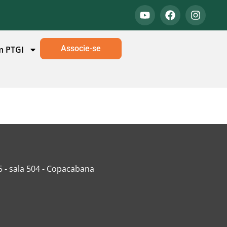
Associe-se
m PTGI
5 - sala 504 - Copacabana