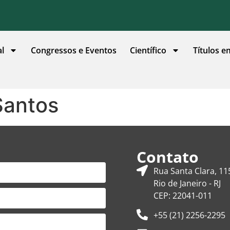
al
Congressos e Eventos
Científico
Títulos e
Santos
Contato
Rua Santa Clara, 11
Rio de Janeiro - RJ
CEP: 22041-011
+55 (21) 2256-2295