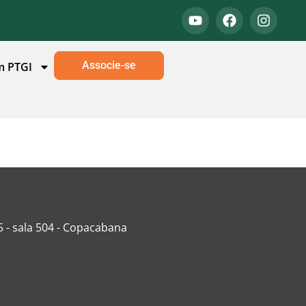
Associe-se
m PTGI
5 - sala 504 - Copacabana