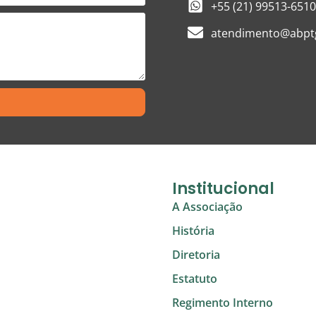
+55 (21) 99513-6510
atendimento@abptg
Institucional
A Associação
História
Diretoria
Estatuto
Regimento Interno