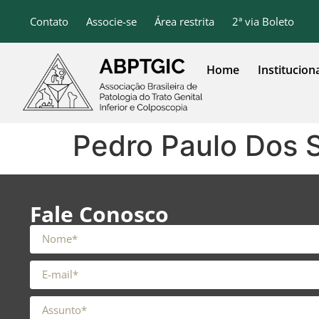
o
conteúdo
Contato
Associe-se
Área restrita
2ª via Boleto
Home
Institucion
Pedro Paulo Dos 
Fale Conosco