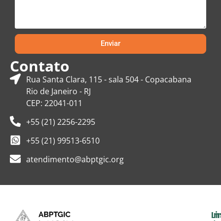
Enviar
Contato
Rua Santa Clara, 115 - sala 504 - Copacabana
Rio de Janeiro - RJ
CEP: 22041-011
+55 (21) 2256-2295
+55 (21) 99513-6510
atendimento@abptgic.org
In
Li