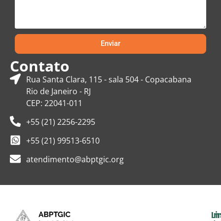
Enviar
Contato
Rua Santa Clara, 115 - sala 504 - Copacabana
Rio de Janeiro - RJ
CEP: 22041-011
+55 (21) 2256-2295
+55 (21) 99513-6510
atendimento@abptgic.org
In
Li