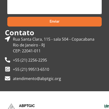
Enviar
Contato
Rua Santa Clara, 115 - sala 504 - Copacabana
Rio de Janeiro - RJ
CEP: 22041-011
+55 (21) 2256-2295
+55 (21) 99513-6510
atendimento@abptgic.org
In
Li