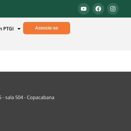
Associe-se
m PTGI
5 - sala 504 - Copacabana