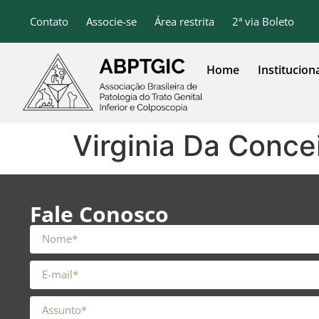
o
conteúdo
Contato
Associe-se
Área restrita
2ª via Boleto
Home
Institucion
Virginia Da Conce
Fale Conosco