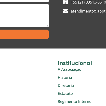
+55 (21) 99513-6510
atendimento@abptg
Institucional
A Associação
História
Diretoria
Estatuto
Regimento Interno