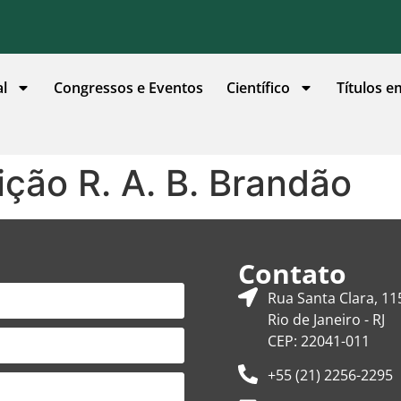
al
Congressos e Eventos
Científico
Títulos e
ição R. A. B. Brandão
Contato
Rua Santa Clara, 11
Rio de Janeiro - RJ
CEP: 22041-011
+55 (21) 2256-2295